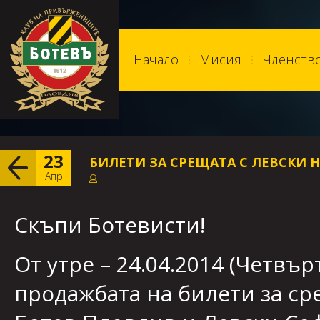
Начало
Мисия
Членств
23
БИЛЕТИ ЗА СРЕЩАТА С ЛЕВСКИ НА 
Апр
Скъпи Ботевисти!
От утре – 24.04.2014 (Четвъ
продажбата на билети за ср