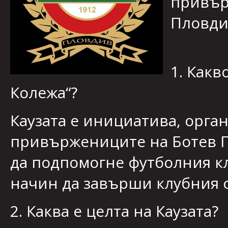
привър
Пловди
1. Какв
Колежа“?
Каузата е инициатива, орга
привържениците на Ботев П
да подпомогне футболния кл
начин да завърши клубния с
2. Каква е целта на Каузата?