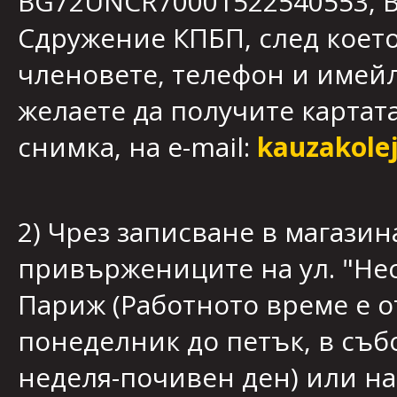
BG72UNCR70001522540553, B
Сдружение КПБП, след което
членовете, телефон и имейл
желаете да получите картата
снимка, на e-mail:
kauzakole
2) Чрез записване в магазин
привържениците на ул. "Нес
Париж (Работното време е от
понеделник до петък, в събот
неделя-почивен ден) или на