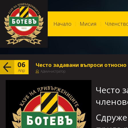
Начало
Мисия
Членств
06
Често задавани въпроси относно
Апр
Администратор
Често 
членов
Сдруже