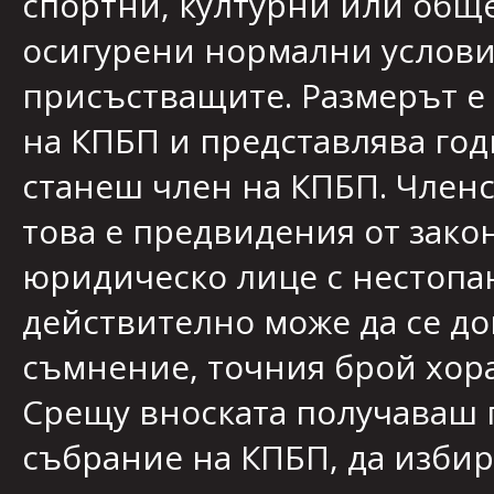
спортни, културни или общ
осигурени нормални услови
присъстващите. Размерът е 
на КПБП и представлява год
станеш член на КПБП. Членст
това е предвидения от закон
юридическо лице с нестопан
действително може да се док
съмнение, точния брой хора 
Срещу вноската получаваш 
събрание на КПБП, да изби