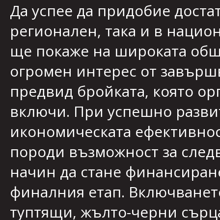
Да успее да придобие доста
регионален, така и в нацио
ще покаже на широката общ
огромен интерес от завършв
предвид бройката, която ор
включи. При успешно развит
икономическата ефективност
породи възможност за след
начин да стане финансиран
финалния етап. Включванет
туптящи, жълто-черни сърца