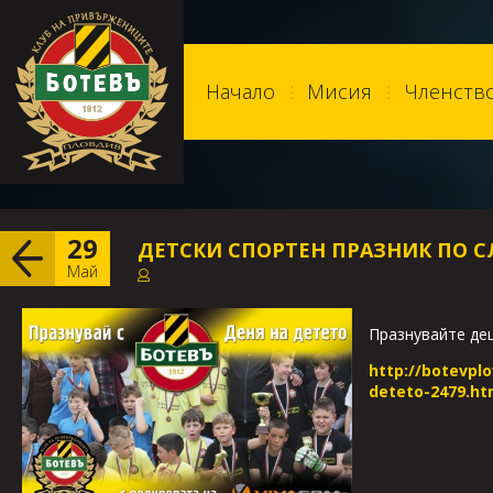
Начало
Мисия
Членств
29
ДЕТСКИ СПОРТЕН ПРАЗНИК ПО С
Май
Празнувайте дец
http://botevpl
deteto-2479.ht