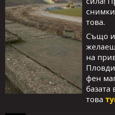
сила! 
снимки,
това.
Също и
желаещ
на при
Пловдив
фен маг
базата 
това
ту