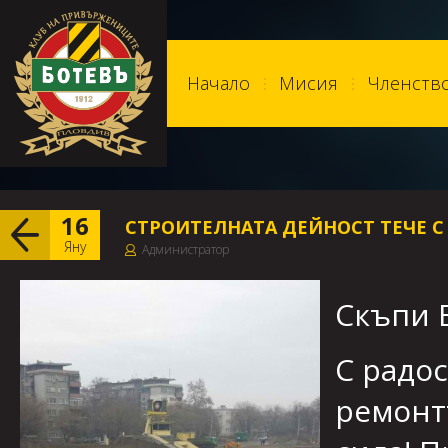
Начало
Мисия
Членств
16
СТРОИТЕЛНАТА ДЕЙНОСТ ТЕЧЕ С
Яну
Администратор
Скъпи 
С радо
ремонт