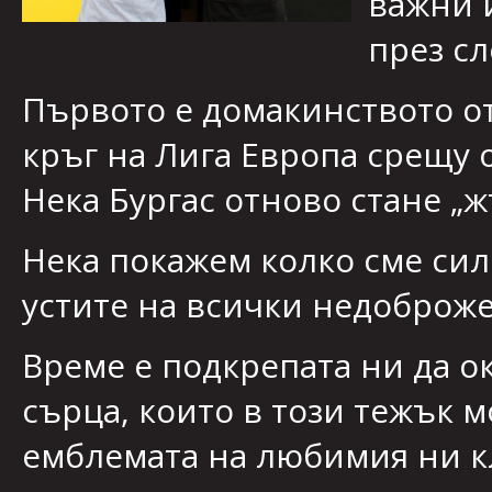
важни 
през с
Първото е домакинството о
кръг на Лига Европа срещу 
Нека Бургас отновo стане „ж
Нека покажем колко сме сил
устите на всички недоброже
Време е подкрепата ни да o
сърца, които в този тежък 
емблемата на любимия ни к