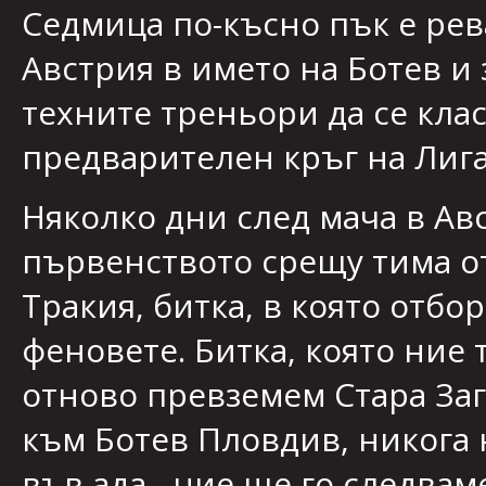
Седмица по-късно пък е ре
Австрия в името на Ботев и 
техните треньори да се кла
предварителен кръг на Лига
Няколко дни след мача в Ав
първенството срещу тима от 
Тракия, битка, в която отбо
феновете. Битка, която ние 
отново превземем Стара За
към Ботев Пловдив, никога 
във ада , ние ще го следваме