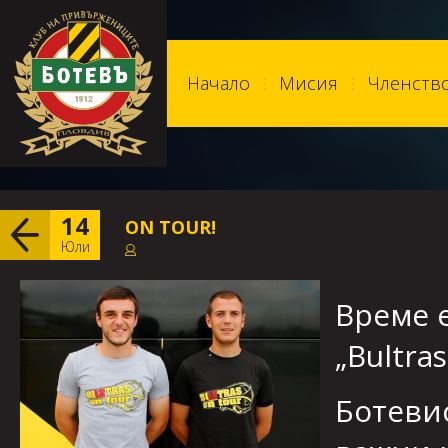
Начало
Мисия
Членств
14
ON TOUR!
Юли
Време е
„Bultras
Ботевис