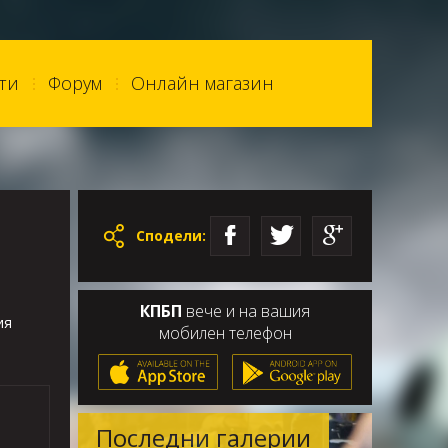
ти
Форум
Онлайн магазин
Сподели:
КПБП
вече и на вашия
ия
мобилен телефон
Последни галерии